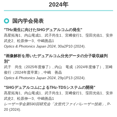
2024年
国内学会発表
"THz発生に向けたSHGデュアルコムの発生"
髙星拓海1、内山竜成1、武子尚生1、宮﨑俊行1、窪田光佑1、安井
武史2、松原伸一3、中嶋善晶1
Optics & Photonics Japan 2024
,
30a2P10
(2024)
.
"画像解析を用いたデュアルコム分光データの分子吸収線判
別"
武子 尚生（2025年度修了）, 内山 竜成（2024年度修了）, 宮崎
俊行（2024年度卒業）, 中嶋 善晶
Optics & Photonics Japan 2024
,
29p1P13
(2024)
.
"SHGデュアルコムによるTHz-TDSシステムの開発"
髙星拓海1、内山竜成1、武子尚生1、宮﨑俊行1、窪田光佑1、安井
武史2、松原伸一3、中嶋善晶1
レーザー学会第590回研究会「次世代ファイバレーザー技術」
,
P-
20
(2024)
.