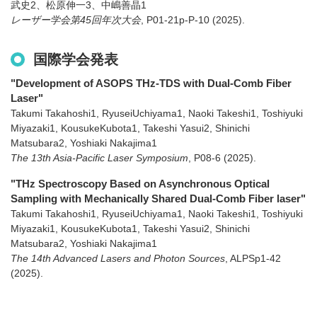
武史2、松原伸一3、中嶋善晶1
レーザー学会第45回年次大会
,
P01-21p-P-10
(2025)
.
国際学会発表
"Development of ASOPS THz-TDS with Dual-Comb Fiber
Laser"
Takumi Takahoshi1, RyuseiUchiyama1, Naoki Takeshi1, Toshiyuki
Miyazaki1, KousukeKubota1, Takeshi Yasui2, Shinichi
Matsubara2, Yoshiaki Nakajima1
The 13th Asia-Pacific Laser Symposium
,
P08-6
(2025)
.
"THz Spectroscopy Based on Asynchronous Optical
Sampling with Mechanically Shared Dual-Comb Fiber laser"
Takumi Takahoshi1, RyuseiUchiyama1, Naoki Takeshi1, Toshiyuki
Miyazaki1, KousukeKubota1, Takeshi Yasui2, Shinichi
Matsubara2, Yoshiaki Nakajima1
The 14th Advanced Lasers and Photon Sources
,
ALPSp1-42
(2025)
.