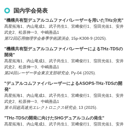
国内学会発表
"機構共有型デュアルコムファイバレーザーを用いたTHz分光"
髙星拓海1、内山竜成1、武子尚生1、宮﨑俊行1、窪田光佑1、安井
武史2、松原伸一3、中嶋善晶1
第72回応用物理学会春季学術講演会
,
15p-K308-9
(2025)
.
"機構共有型デュアルコムファイバレーザーによるTHz-TDSの
開発"
髙星拓海1、内山竜成1、武子尚生1、宮﨑俊行1、窪田光佑1、安井
武史2、松原伸一3、中嶋善晶1
第24回レーザー学会東京支部研究会
,
Py-04
(2025)
.
"デュアルコムファイバレーザーによるASOPS-THz-TDSの開
発"
髙星拓海1、内山竜成1、武子尚生1、宮﨑俊行1、窪田光佑1、安井
武史2、松原伸一3、中嶋善晶1
第６回超高速光エレクトロニクス研究会
,
13
(2025)
.
"THz-TDSの開発に向けたSHGデュアルコムの発生"
髙星拓海1、内山竜成1、武子尚生1、宮﨑俊行1、窪田光佑1、安井