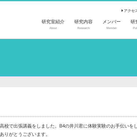
アクセ
研究室紹介
研究内容
メンバー
研
About
Research
Member
Pub
査
国
国
特
高校で出張講義をしました。B4の井川君に体験実験のお手伝いを
ありがとうございます。