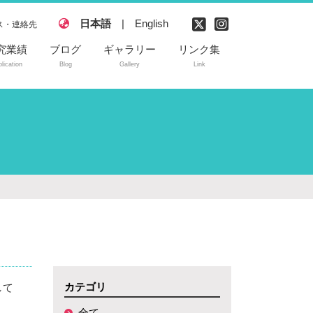
日本語
|
English
ス・連絡先
究業績
ブログ
ギャラリー
リンク集
lication
Blog
Gallery
Link
読付き論文
内学会発表
際学会発表
許
カテゴリ
して
全て