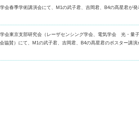
理学会春季学術講演会にて、M1の武子君、吉岡君、B4の髙星君が発
ー学会東京支部研究会（レーザセンシング学会、電気学会 光・量
会協賛）にて、M1の武子君、吉岡君、B4の髙星君のポスター講演