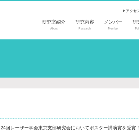
アクセ
研究室紹介
研究内容
メンバー
研
About
Research
Member
Pub
査
国
国
特
第24回レーザー学会東京支部研究会においてポスター講演賞を受賞