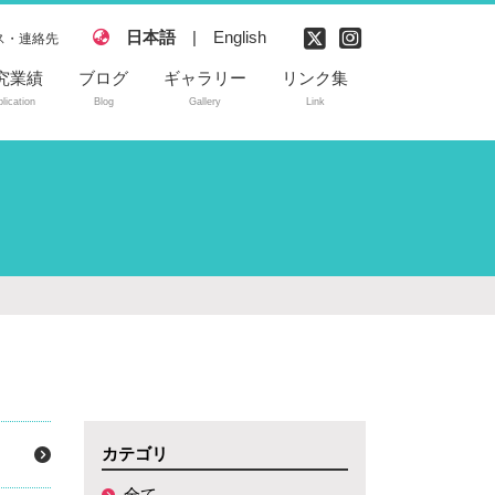
日本語
|
English
ス・連絡先
究業績
ブログ
ギャラリー
リンク集
lication
Blog
Gallery
Link
読付き論文
内学会発表
際学会発表
許
カテゴリ
！
全て