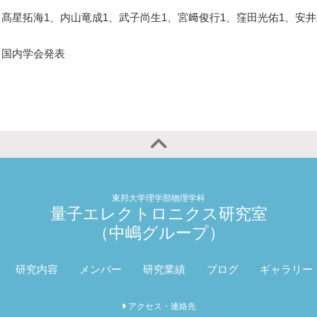
髙星拓海1、内山竜成1、武子尚生1、宮﨑俊行1、窪田光佑1、安井
国内学会発表
東邦大学理学部物理学科
量子エレクトロニクス研究室
（中嶋グループ）
研究内容
メンバー
研究業績
ブログ
ギャラリー
アクセス・連絡先