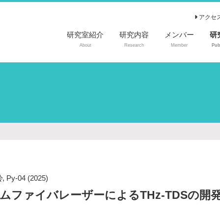
アクセ
研究室紹介
研究内容
メンバー
研
About
Research
Member
Pub
査
国
国
特
会
,
Py-04
(2025)
ムファイバレーザーによるTHz-TDSの開