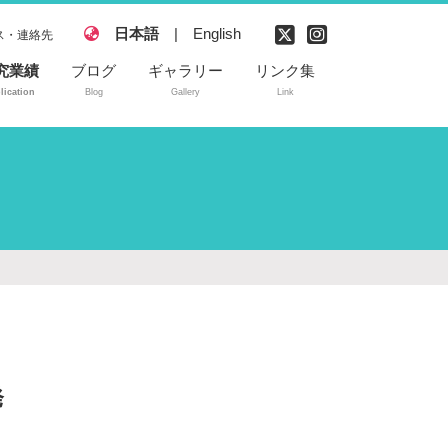
日本語
|
English
ス・連絡先
究業績
ブログ
ギャラリー
リンク集
lication
Blog
Gallery
Link
読付き論文
内学会発表
際学会発表
許
発