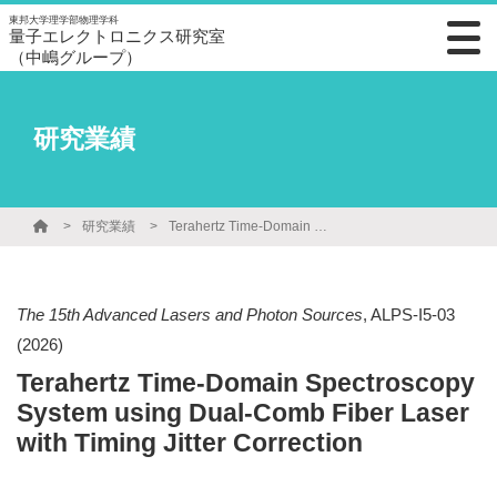
東邦大学理学部物理学科
量子エレクトロニクス研究室
（中嶋グループ）
研究業績
研究業績
Terahertz Time-Domain Spectroscopy System using Dual-Comb Fiber Laser with Timing Jitter Correction
The 15th Advanced Lasers and Photon Sources
,
ALPS-I5-03
(2026)
Terahertz Time-Domain Spectroscopy
System using Dual-Comb Fiber Laser
with Timing Jitter Correction