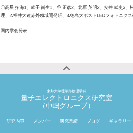
〇髙星 拓海1、武子 尚生1、谷 正彦2、北原 英明2、安井 武史3、松原
理、2.福井大遠赤外領域開発研、3.徳島大ポストLEDフォトニクス
国内学会発表
東邦大学理学部物理学科
量子エレクトロニクス研究室
（中嶋グループ）
研究内容
メンバー
研究業績
ブログ
ギャラリー