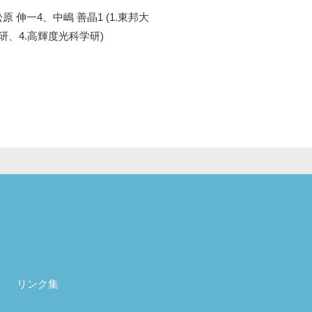
 伸一4、中嶋 善晶1 (1.東邦大
研、4.高輝度光科学研)
リンク集