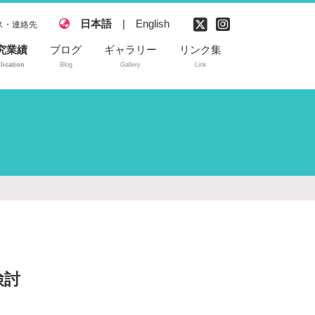
日本語
|
English
ス・連絡先
究業績
ブログ
ギャラリー
リンク集
lication
Blog
Gallery
Link
読付き論文
内学会発表
際学会発表
許
検討