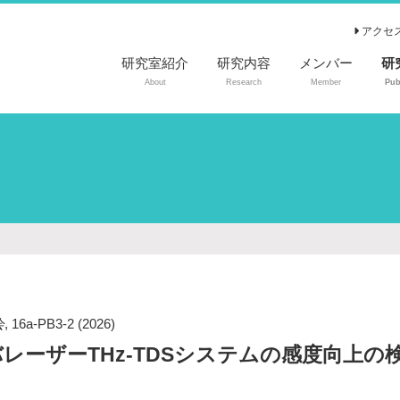
アクセ
研究室紹介
研究内容
メンバー
研
About
Research
Member
Pub
査
国
国
特
会
,
16a-PB3-2
(2026)
レーザーTHz-TDSシステムの感度向上の