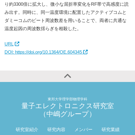
り約3300倍に拡大し、微小な屈折率変化をRF帯で高感度に読
み出す。同時に、同一温度環境に配置したアクティブコムと
ダミーコムのビート周波数差を用いることで、両者に共通な
温度起因の周波数揺らぎを相殺した。
URL
DOI: https://doi.org/10.1364/OE.604345
東邦大学理学部物理学科
量子エレクトロニクス研究室
（中嶋グループ）
研究室紹介
研究内容
メンバー
研究業績