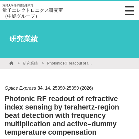
東邦大学理学部物理学科
量子エレクトロニクス研究室
（中嶋グループ）
研究業績
研究業績
Photonic RF readout of refractive index sensing by terahertz-region beat detection with frequency multiplication and active–dummy temperature compensation
Optics Express
34
,
14
,
25390-25399
(2026)
Photonic RF readout of refractive
index sensing by terahertz-region
beat detection with frequency
multiplication and active–dummy
temperature compensation