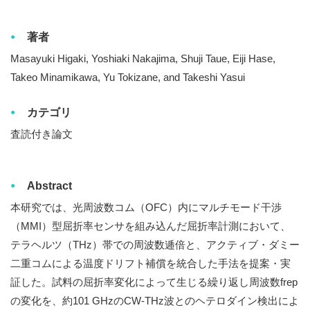
著者
Masayuki Higaki, Yoshiaki Nakajima, Shuji Taue, Eiji Hase,
Takeo Minamikawa, Yu Tokizane, and Takeshi Yasui
カテゴリ
査読付き論文
Abstract
本研究では、光周波数コム（OFC）内にマルチモード干渉
（MMI）型屈折率センサを組み込んだ屈折率計測において、
テラヘルツ（THz）帯での周波数逓倍と、アクティブ・ダミー
二重コムによる温度ドリフト補償を統合した手法を提案・実
証した。試料の屈折率変化によって生じる繰り返し周波数frep
の変化を、約101 GHzのCW-THz波とのヘテロダイン検出によ