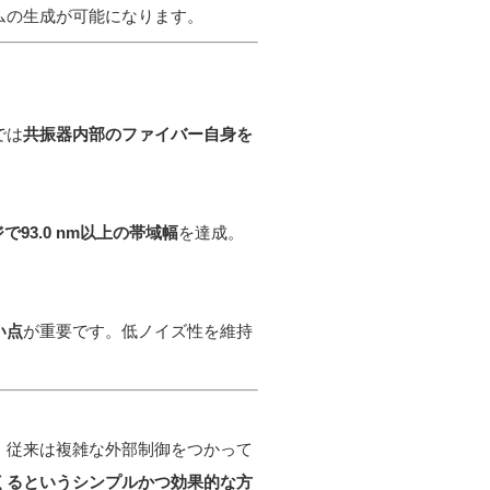
ムの生成が可能になります。
では
共振器内部のファイバー自身を
で93.0 nm以上の帯域幅
を達成。
い点
が重要です。低ノイズ性を維持
。従来は複雑な外部制御をつかって
くるというシンプルかつ効果的な方