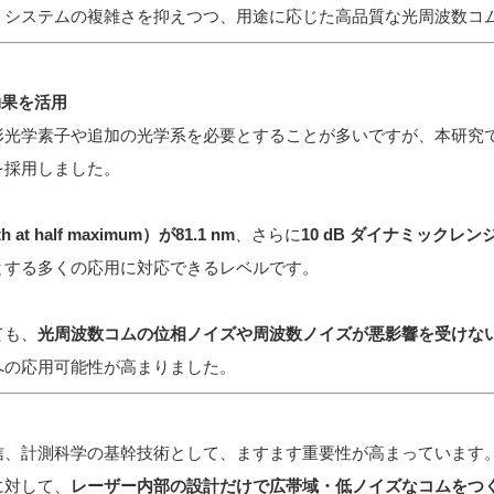
、システムの複雑さを抑えつつ、用途に応じた高品質な光周波数コ
効果を活用
形光学素子や追加の光学系を必要とすることが多いですが、本研究
を採用しました。
at half maximum）が81.1 nm
、さらに
10 dB ダイナミックレンジ
とする多くの応用に対応できるレベルです。
ても、
光周波数コムの位相ノイズや周波数ノイズが悪影響を受けな
への応用可能性が高まりました。
信、計測科学の基幹技術として、ますます重要性が高まっています
に対して、
レーザー内部の設計だけで広帯域・低ノイズなコムをつ