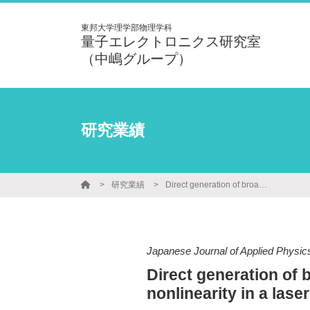
東邦大学理学部物理学科
量子エレクトロニクス研究室
（中嶋グループ）
研究業績
研究業績
Direct generation of broadband optical frequency comb using a fiber laser with nonlinearity in a laser cavity
Japanese Journal of Applied Physic
Direct generation of 
nonlinearity in a laser