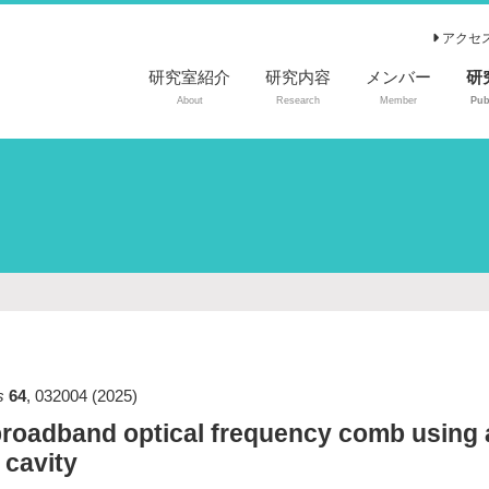
アクセ
研究室紹介
研究内容
メンバー
研
About
Research
Member
Pub
査
国
国
特
s
64
,
032004
(2025)
broadband optical frequency comb using a
 cavity