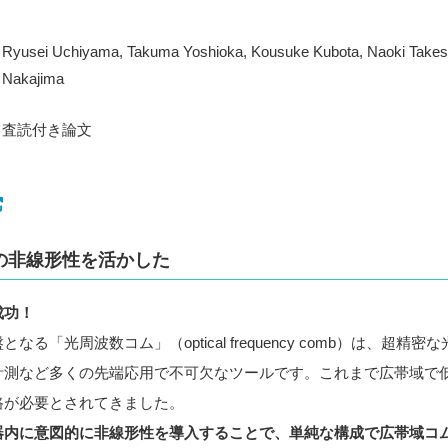
Ryusei Uchiyama, Takuma Yoshioka, Kousuke Kubota, Naoki Takes
Nakajima
査読付き論文
の非線形性を活かした
成功！
る「光周波数コム」（optical frequency comb）は、超
計測など多くの先端応用で不可欠なツールです。これまで広帯域で
路が必要とされてきました。
器内に意図的に非線形性を導入することで、単純な構成で広帯域コ