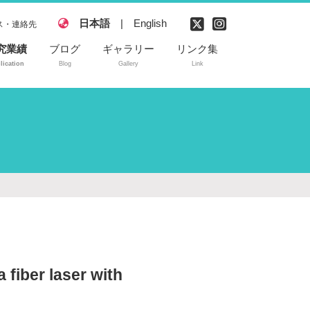
日本語
|
English
ス・連絡先
究業績
ブログ
ギャラリー
リンク集
lication
Blog
Gallery
Link
読付き論文
内学会発表
際学会発表
許
 fiber laser with