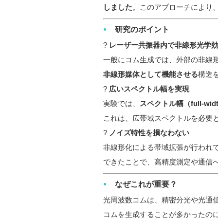
しました
。このアプローチにより
研究のポイント
?
レーザー共振器内で非線形光学
一般にコム生成では、外部の非線
非線形媒体として機能させる
構造
?
広いスペクトル幅を実現
実験では、
スペクトル幅（full-width 
これは、広帯域スペクトルを必要
?
ノイズ特性を損なわない
非線形化による帯域拡張が行われ
できたことで、高精度測定や通信
なぜこれが重要？
光周波数コムは、精密分光や光通
コムを生成することが多かったの